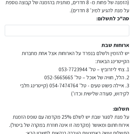
(הזמנה של פחות מ- 8 חדרים, מותנית בהזמנה של קבוצה נוספת
על מנת להגיע למינ' 8 חדרים).
סה"כ לתשלום:
ארוחות שבת
יש להזמין ולשלם בנפרד על הארוחות אצל אחת מחברות
הקייטרינג הבאות:
1. צחי ליזרוביץ – טל' 053-7723944
2. הלל, חוויה של אוכל – טל' 052-5665665
3. איילה פשוט טעים - טל' 054-7474764 (קייטרינג חלבי
לקידוש, סעודה שלישית וכדו')
תשלום:
על מנת לסגור שבת יש לשלם 25% מקדמה עם טופס הזמנת
אירוח חתום ומאושר (מקדמה זו אינה חוזרת במקרה של ביטול).
התשלום יעשה באמצעות העברה בנקאית לחשבון הבא: