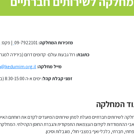
חלקה לשירותים חברתיים
מזכירות המחלקה:
09-7922101
| פקס:
4
כתובת:
רח' גבעות עולם- קדומים דרום (בירידה למג
מייל מחלקה:
a@kedumim.org.il
זמני קבלת קהל:
ימים א-ה 8:30-15:00 (בתיאום מראש)
וד המחלקה
קה לשירותים חברתיים פועלת למתן שירותים המיועדים לקדם את רווחתם הא
י ההתמודדות לקידום העצמאות התפקודית והגברת החוסן הקהילתי. המחלקה 
תי, חברתי, כלכלי ואף במצבי חולי, מוגבלות וסיכון.