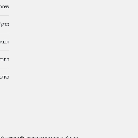
שירות
מרק"ם
תכנית
התנדב
מידע 