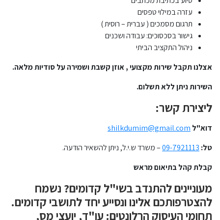
סיוע בכתיבת מכתבים
עזרה במילוי טפסים
תרגום מסמכים ( עברית – רוסית )
גישור בסכסוכים: עבודה ושכנים
ניהול התקציב הביתי
אצלנו תקבל שירות מקצועי , אוזן קשבת ושמירה על סודיות מלאה.
השירות ניתן ללא תשלום.
ליצירת קשר:
דוא"ל
shilkdumim@gmail.com
טל:
09-7921113
– משרד ש.י.ל, ניתן להשאיר הודעה.
קבלת קהל בתיאום מראש
מעוניינים להתנדב בשי"ל קדומים? נשמח
להצטרפותכם אלינו ונסייע יחד לתושבי קדומים.
תחומי העיסוק הרלונטים: עו"ד, יועצי מס,