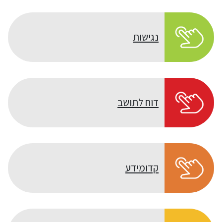
נגישות
דוח לתושב
קדומידע